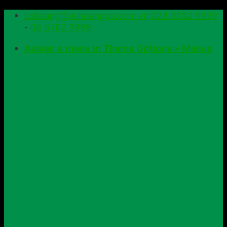
Skip
vuhoang@vuhoangco.com.vn
024 3382 9999
to
-
08 5782 9999
content
Assign a menu in Theme Options > Menus