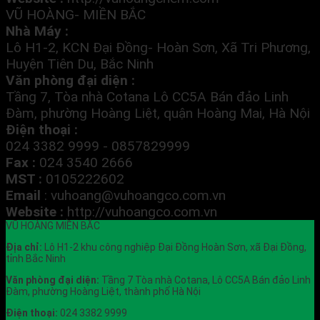
VŨ HOÀNG- MIỀN BẮC
Nhà Máy :
Lô H1-2, KCN Đại Đồng- Hoàn Sơn, Xã Tri Phương,
Huyện Tiên Du, Bắc Ninh
Văn phòng đại diện :
Tầng 7, Tòa nhà Cotana Lô CC5A Bán đảo Linh
Đàm, phường Hoàng Liệt, quận Hoàng Mai, Hà Nội
Điện thoại :
024 3382 9999 - 0857829999
Fax :
024 3540 2666
MST :
0105222602
Email
:
vuhoang@vuhoangco.com.vn
Website :
http://vuhoangco.com.vn
VŨ HOÀNG MIỀN BẮC
Địa chỉ:
Lô H1-2 khu công nghiệp Đại Đồng Hoàn Sơn, xã Đại Đồng,
tỉnh Bắc Ninh
Văn phòng đại diện:
Tầng 7 Tòa nhà Cotana, Lô CC5A Bán đảo Linh
Đàm, phường Hoàng Liệt, thành phố Hà Nội
Điện thoại:
024 3382 9999