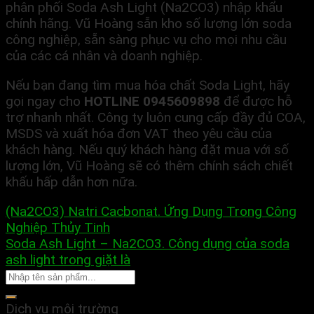
phân phối Soda Ash Light (Na2CO3) nhập khẩu
chính hãng. Vũ Hoàng sẵn kho số lượng lớn soda
công nghiệp, sẵn sàng phục vụ cho mọi nhu cầu
của các cá nhân và doanh nghiệp.
Nếu bạn đang tìm mua hóa chất Soda Light, hãy
gọi ngay cho
HOTLINE 0945609898
để được hỗ
trợ nhanh nhất. Công ty luôn cung cấp đầy đủ COA,
MSDS và xuất hóa đơn VAT theo yêu cầu của
khách hàng. Nếu quý khách hàng đặt mua với số
lượng lớn, Vũ Hoàng sẽ có thêm chính sách chiết
khấu hấp dẫn hơn nữa.
(Na2CO3) Natri Cacbonat. Ứng Dụng Trong Công
Nghiệp Thủy Tinh
Soda Ash Light – Na2CO3. Công dụng của soda
ash light trong giặt là
Dịch vụ môi trường