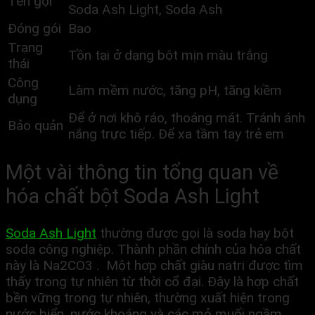
Tên gọi
Soda Ash Light, Soda Ash
Đóng gói
Bao
Trạng
Tồn tại ở dạng bột mịn màu trắng
thái
Công
Làm mềm nước, tăng pH, tăng kiềm
dụng
Để ở nơi khô ráo, thoáng mát. Tránh ánh
Bảo quản
nắng trực tiếp. Để xa tầm tay trẻ em
Một vài thông tin tổng quan về
hóa chất bột Soda Ash Light
Soda Ash Light
thường được gọi là soda hay bột
soda công nghiệp. Thành phần chính của hóa chất
này là Na2CO3 . Một hợp chất giàu natri được tìm
thấy trong tự nhiên từ thời cổ đại. Đây là hợp chất
bền vững trong tự nhiên, thường xuất hiện trong
nước biển, nước khoáng và các mỏ muối ngầm