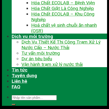
Hóa Chất ECOLAB – Bệnh Viện
Hóa Chất Giặt Là Công Nghiệp
Hóa Chất ECOLAB – Khu Công
Nghiệp
Hoá chất vệ sinh chuỗi ăn nhanh
(QSR)
Dịch vụ môi trường
Dịch Vụ Thiết Kế Thi Công Trạm Xử Lý
Nước Cấp – Nước Thải
Tư vấn môi trường
Dự án tiêu biểu
Vận hành trạm xử lý nước thải
Tin tức
Tuyển dụng
Liên hệ
FAQ