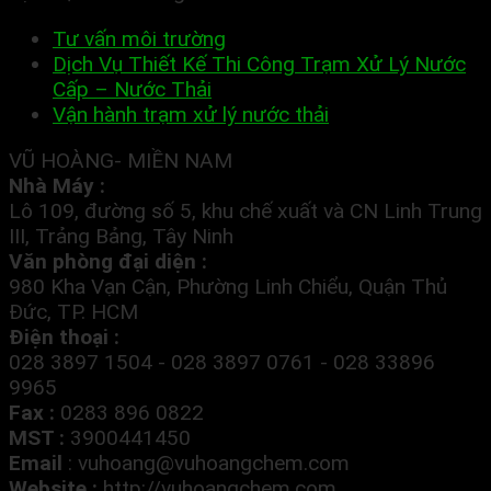
Tư vấn môi trường
Dịch Vụ Thiết Kế Thi Công Trạm Xử Lý Nước
Cấp – Nước Thải
Vận hành trạm xử lý nước thải
VŨ HOÀNG- MIỀN NAM
Nhà Máy :
Lô 109, đường số 5, khu chế xuất và CN Linh Trung
III, Trảng Bảng, Tây Ninh
Văn phòng đại diện :
980 Kha Vạn Cận, Phường Linh Chiểu, Quận Thủ
Đức, TP. HCM
Điện thoại :
028 3897 1504 - 028 3897 0761 - 028 33896
9965
Fax :
0283 896 0822
MST :
3900441450
Email
:
vuhoang@vuhoangchem.com
Website :
http://vuhoangchem.com