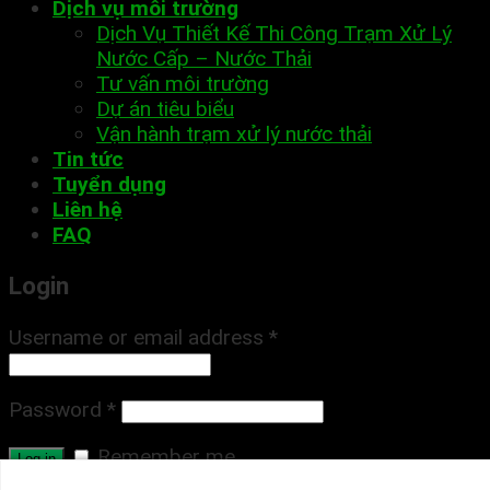
Dịch vụ môi trường
Dịch Vụ Thiết Kế Thi Công Trạm Xử Lý
Nước Cấp – Nước Thải
Tư vấn môi trường
Dự án tiêu biểu
Vận hành trạm xử lý nước thải
Tin tức
Tuyển dụng
Liên hệ
FAQ
Login
Username or email address
*
Password
*
Remember me
Log in