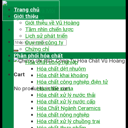
Trang chủ
Giới thiệu
Giới thiệu về Vũ Hoàng
Tầm nhìn chiến lược
Lịch sử phát triển
Quy mô công ty
Chứng chỉ
Phân phối hóa chất
Hóa chất công nghiệp
Hóa chất dệt nhuộm
Cart
Hóa chất khai khoáng
Hóa chất công nghiệp điện tử
No products in the cart.
Hóa chất xi mạ
Hóa chất xử lý nước thải
Hóa chất xử lý nước cấp
Hóa Chất Ngành Ceramics
Hóa chất nông nghiệp
Hóa chất xử lý chuồng trại
Hóa chất thực phẩm