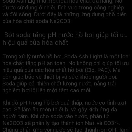
Soda Ash Light là một loại hóa chất đa năng. Nó
được sử dụng ở nhiều lĩnh vực trong công nghiệp
và đời sống. Dưới đây là những ứng dụng phổ biến
của hóa chất soda Na2CO3:
Bột soda tăng pH nước hồ bơi giúp tối ưu
hiệu quả của hóa chất
Trong xử lý nước hồ bơi, Soda Ash Light là một loại
hóa chất tăng pH an toàn. Nó không chỉ giúp tối ưu
hiệu quả của các hóa chất hồ bơi (Clo, PAC). Mà
còn giúp bảo vệ thiết bị và sức khỏe người bơi.
Soda giúp cải thiện chất lượng nước, nâng trải
nghiệm bơi lội lên một tầm cao mới.
Khi độ pH trong hồ bơi quá thấp, nước có tính axit
cao. Sẽ làm ăn mòn thiết bị và gây kích ứng da
người tắm. Khi cho soda vào nước, phân tử
Na2CO3 sẽ phân ly tạo thành ion Na+ và CO3²-.
Chúng phản ứng với nước sẽ tạo thành ion OH- làm