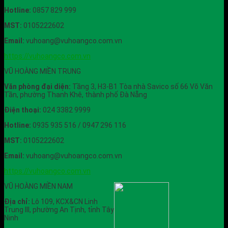
Hotline:
0857 829 999
MST:
0105222602
Email:
vuhoang@vuhoangco.com.vn
https://vuhoangco.com.vn
VŨ HOÀNG MIỀN TRUNG
Văn phòng đại diện:
Tầng 3, H3-B1 Tòa nhà Savico số 66 Võ Văn
Tần, phường Thanh Khê, thành phố Đà Nẵng
Điện thoại:
024 3382 9999
Hotline:
0935 935 516 / 0947 296 116
MST:
0105222602
Email:
vuhoang@vuhoangco.com.vn
https://vuhoangco.com.vn
VŨ HOÀNG MIỀN NAM
Địa chỉ:
Lô 109, KCX&CN Linh
Trung III, phường An Tịnh, tỉnh Tây
Ninh