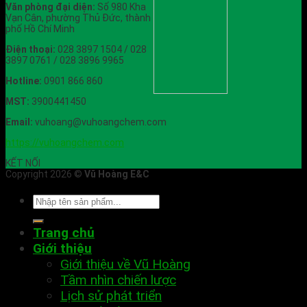
Văn phòng đại diện:
Số 980 Kha
Vạn Cân, phường Thủ Đức, thành
phố Hồ Chí Minh
Điện thoại:
028 3897 1504 / 028
3897 0761 / 028 3896 9965
Hotline:
0901 866 860
MST:
3900441450
Email:
vuhoang@vuhoangchem.com
https://vuhoangchem.com
KẾT NỐI
Copyright 2026 ©
Vũ Hoàng E&C
Trang chủ
Giới thiệu
Giới thiệu về Vũ Hoàng
Tầm nhìn chiến lược
Lịch sử phát triển