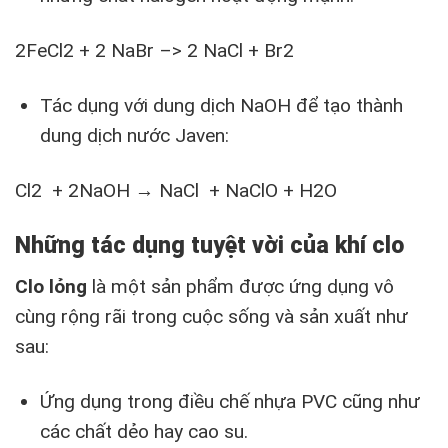
2FeCl2 + 2 NaBr –> 2 NaCl + Br2
Tác dụng với dung dịch NaOH để tạo thành
dung dịch nước Javen:
Cl2 + 2NaOH → NaCl + NaClO + H2O
Nh
ữ
ng tác d
ụ
ng tuy
ệ
t v
ờ
i c
ủ
a khí clo
Clo l
ỏ
ng
là một sản phẩm được ứng dụng vô
cùng rộng rãi trong cuộc sống và sản xuất như
sau:
Ứng dụng trong điều chế nhựa PVC cũng như
các chất dẻo hay cao su.