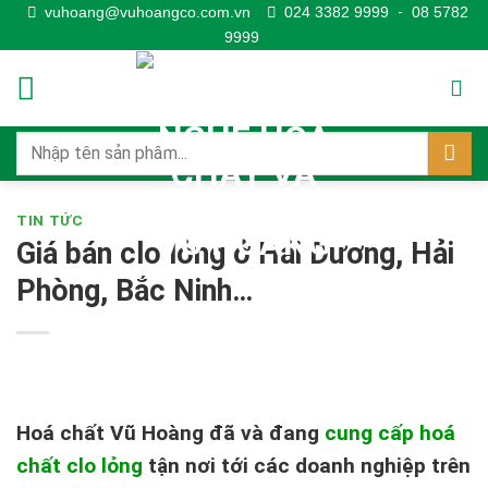
Skip
vuhoang@vuhoangco.com.vn
024 3382 9999
-
08 5782
9999
to
content
TIN TỨC
Giá bán clo lỏng ở Hải Dương, Hải
Phòng, Bắc Ninh…
Hoá chất Vũ Hoàng đã và đang
cung cấp hoá
chất clo lỏng
tận nơi tới các doanh nghiệp trên