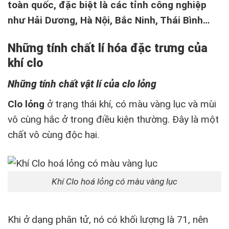
toàn quốc, đặc biệt là các tỉnh công nghiệp
như Hải Dương, Hà Nội, Bắc Ninh, Thái Bình…
Nh
ữ
ng tính ch
ấ
t lí hóa đ
ặ
c tr
ư
ng c
ủ
a
khí clo
Nh
ữ
ng tính ch
ấ
t v
ậ
t lí c
ủ
a clo l
ỏ
ng
Clo l
ỏ
ng
ở trạng thái khí, có màu vàng lục và mùi
vô cùng hắc ở trong điều kiện thường. Đây là một
chất vô cùng độc hại.
Khí Clo hoá lỏng có màu vàng lục
Khi ở dạng phân tử, nó có khối lượng là 71, nên