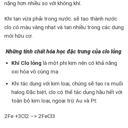
nặng hơn nhiều so với không khí.
Khi tan vừa phải trong nước. sẽ tạo thành nước
clo có màu vàng nhạt và tan nhiều trong các dung
môi hữu cơ.
Nh
ữ
ng tính ch
ấ
t hóa h
ọ
c đ
ặ
c tr
ư
ng c
ủ
a clo l
ỏ
ng
Khí Clo l
ỏ
ng
là một phi kim nên có khả năng
oxi hóa vô cùng mạ
Khi tác dụng với kim loại, chúng sẽ tạo ra muối
halog Đặc biệt, clo có thể tác dụng hầu hết với
toàn bộ kim loại, ngoại trừ Au và Pt:
2Fe +3Cl2 –> 2FeCl3