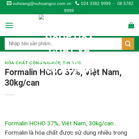
Skip
vuhoang@vuhoangco.com.vn
024 3382 9999
-
08 5782
9999
to
content
HÓA CHẤT CÔNG NGHIỆP
,
TIN TỨC
Formalin HCHO 37%, Việt Nam,
30kg/can
Formalin HCHO 37%, Việt Nam, 30kg/can
.
Formalin là hóa chất được sử dụng nhiều trong