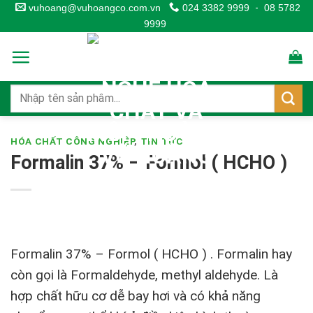
Skip
vuhoang@vuhoangco.com.vn
024 3382 9999
-
08 5782
9999
to
content
HÓA CHẤT CÔNG NGHIỆP
,
TIN TỨC
Formalin 37% – Formol ( HCHO )
Formalin 37% – Formol ( HCHO ) .
Formalin hay
còn gọi là Formaldehyde, methyl aldehyde. Là
hợp chất hữu cơ dễ bay hơi và có khả năng