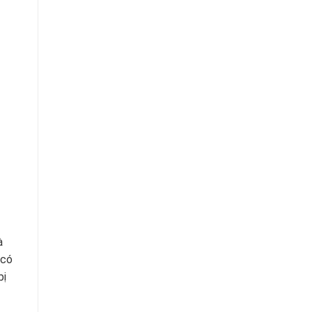
à
có
bị