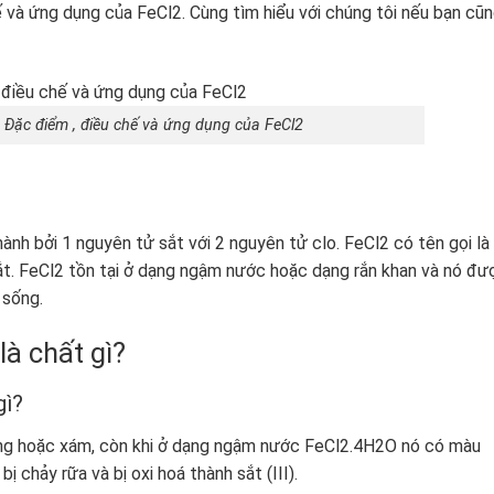
ế và ứng dụng của FeCl
2
. Cùng tìm hiểu với chúng tôi nếu bạn cũ
? Đặc điểm , điều chế và ứng dụng của FeCl2
nh bởi 1 nguyên tử sắt với 2 nguyên tử clo. FeCl
2
có tên gọi là
t. FeCl
2
tồn tại ở dạng ngậm nước hoặc dạng rắn khan và nó đư
 sống.
là chất gì?
gì?
ắng hoặc xám, còn khi ở dạng ngậm nước FeCl
2
.4H
2
O nó có màu
bị chảy rữa và bị oxi hoá thành sắt (III).