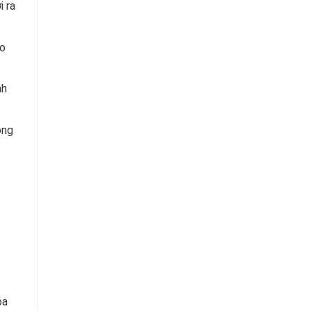
i ra
ao
nh
ong
óa