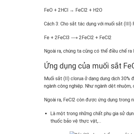
FeO + 2HCl → FeCl
2
+ H
2
O
Cách 3: Cho sắt tác dụng với muối sắt (III) 
Fe + 2FeCl
3
⟶ 2FeCl
2
+ FeCl
2
Ngoài ra, chúng ta cũng có thể điều chế ra
Ứng dụng của muối sắt Fe
Muối sắt (II) clorua ở dạng dung dịch 30% 
ngành công nghiệp. Như ngành dệt nhuộm, ch
Ngoài ra, FeCl
2
còn được ứng dụng trong nh
Là một trong những chất phụ gia sử dụng
thuốc bảo vệ thực vật,…