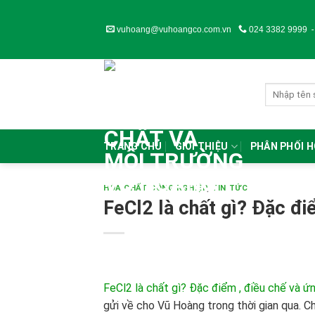
Skip
to
vuhoang@vuhoangco.com.vn
024 3382 9999
content
TRANG CHỦ
GIỚI THIỆU
PHÂN PHỐI 
HÓA CHẤT CÔNG NGHIỆP
,
TIN TỨC
FeCl2 là chất gì? Đặc đi
FeCl2 là chất gì? Đặc điểm , điều chế và 
gửi về cho Vũ Hoàng trong thời gian qua. Ch