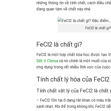
những thông tin về tính chất, cách điều ch
đang quan tâm về chất này nhé.
FeCl2 là chất gì
FeCl
2
là chất gì?
FeCl
2
là một hợp chất hóa học được tạo thà
Sắt II Clorua
và nó chính là một muối của sắ
ứng dụng trong rất nhiều lĩnh vực của cuộc
Tính chất lý hóa của FeCl2 
Tính chất vật lý của FeCl2 là chất 
– FeCl
2
tồn tại ở dạng rắn khan có màu tr
xanh nhạt. Khi để trong không khí, FeCl
2
dễ 