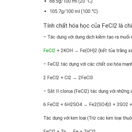
68.5g/100 ml (20 °C).
105.7g/100 ml (100 °C).
Tính chất hóa học của FeCl2 là chấ
– Tác dụng với dung dịch kiềm tạo ra muối 
FeCl
2
+ 2KOH → Fe(OH)
2
(kết tủa trắng x
– FeCl
2
tác dụng với các chất oxi hóa mạnh
2 FeCl
2
+ Cl
2
→ 2FeCl
3
– Sắt II clorua (FeCl
2
) tác dụng với những 
6 FeCl
2
+ 6H
2
SO
4
→ Fe
2
(SO
4
)
3
+ 3SO
2
+
Tác dụng với kim loại (Trừ các kim loại th
FeCl
2
+ Zn → Fe + ZnCl
2