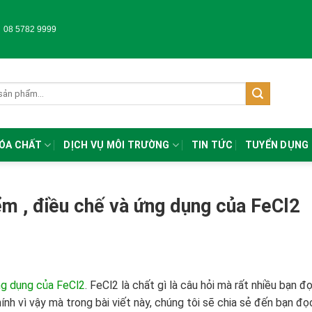
-
08 5782 9999
HÓA CHẤT
DỊCH VỤ MÔI TRƯỜNG
TIN TỨC
TUYỂN DỤNG
ểm , điều chế và ứng dụng của FeCl2
ứng dụng của FeCl2
.
FeCl
2
là chất gì là câu hỏi mà rất nhiều bạn đ
ính vì vậy mà trong bài viết này, chúng tôi sẽ chia sẻ đến bạn đọ