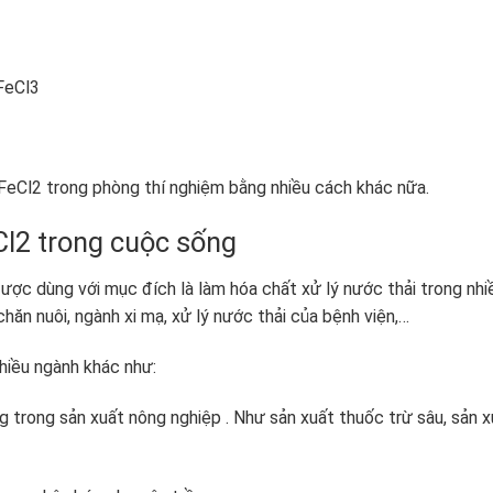
FeCl
3
 FeCl
2
trong phòng thí nghiệm bằng nhiều cách khác nữa.
Cl
2
trong cuộc sống
được dùng với mục đích là làm hóa chất xử lý nước thải trong nhi
ăn nuôi, ngành xi mạ, xử lý nước thải của bệnh viện,…
iều ngành khác như:
 trong sản xuất nông nghiệp . Như sản xuất thuốc trừ sâu, sản x