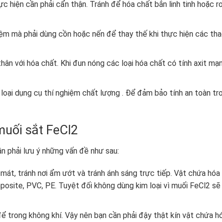
c hiện cần phải cẩn thận. Tránh để hóa chất bắn linh tinh hoặc rơ
ệm mà phải dùng cồn hoặc nến để thay thế khi thực hiện các th
hân với hóa chất. Khi đun nóng các loại hóa chất có tính axit mạ
loại dụng cụ thí nghiệm chất lượng . Để đảm bảo tính an toàn tr
muối sắt FeCl
2
n phải lưu ý những vấn đề như sau:
 mát, tránh nơi ẩm ướt và tránh ánh sáng trực tiếp. Vật chứa hóa
mposite, PVC, PE. Tuyệt đối không dùng kim loại vì muối FeCl
2
sẽ
để trong không khí. Vậy nên bạn cần phải đậy thật kín vật chứa h