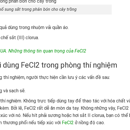
a bổ sung sắt trong phân bón cho cây trồng
quả dùng trong nhuộm vải quần áo.
hế sắt (III) clorua.
UA. Những thông tin quan trọng của FeCl2
i dùng FeCl
2
trong phòng thí nghiệm
g thí nghiệm, người thực hiện cần lưu ý các vấn đề sau:
 và sạch sẽ.
 thí nghiệm. Không trực tiếp dùng tay để thao tác với hóa chất v
kèm. Bởi lẽ, FeCl
2
rất dễ ăn mòn da tay. Không những vậy, FeCl
2
úc với nó. Nếu hít phải sương hoặc hơi sắt II clorua, bạn có thể 
n thương phổi nếu tiếp xúc với
FeCl
2
ở nồng độ cao.