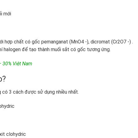
ối mới
với hợp chất có gốc pemanganat (MnO
4
-), dicromat (Cr
2
O
7
-) .
khí halogen để tạo thành muối sắt có gốc tương ứng.
 – 30% Việt Nam
o?
 có 3 cách được sử dụng nhiều nhất.
ohydric
xit clohydric