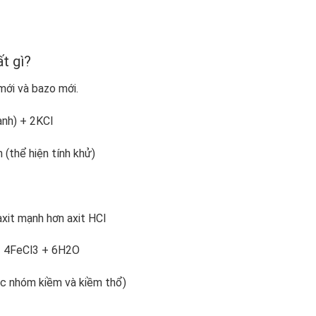
t gì?
mới và bazo mới.
anh) + 2KCl
 (thể hiện tính khử)
axit mạnh hơn axit HCl
 4FeCl
3
+ 6H
2
O
uộc nhóm kiềm và kiềm thổ)