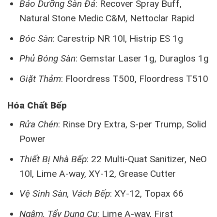
Bảo Dưỡng Sàn Đá
: Recover Spray Buff,
Natural Stone Medic C&M, Nettoclar Rapid
Bóc Sàn
: Carestrip NR 10l, Histrip ES 1g
Phủ Bóng Sàn
: Gemstar Laser 1g, Duraglos 1g
Giặt Thảm
: Floordress T500, Floordress T510
Hóa Chất Bếp
Rửa Chén
: Rinse Dry Extra, S-per Trump, Solid
Power
Thiết Bị Nhà Bếp
: 22 Multi-Quat Sanitizer, NeO
10l, Lime A-way, XY-12, Grease Cutter
Vệ Sinh Sàn, Vách Bếp
: XY-12, Topax 66
Ngâm, Tẩy Dụng Cụ
: Lime A-way, First