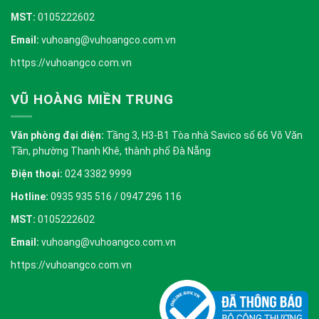
MST:
0105222602
Email:
vuhoang@vuhoangco.com.vn
https://vuhoangco.com.vn
VŨ HOÀNG MIỀN TRUNG
Văn phòng đại diện:
Tầng 3, H3-B1 Tòa nhà Savico số 66 Võ Văn
Tần, phường Thanh Khê, thành phố Đà Nẵng
Điện thoại:
024 3382 9999
Hotline:
0935 935 516 / 0947 296 116
MST:
0105222602
Email:
vuhoang@vuhoangco.com.vn
https://vuhoangco.com.vn