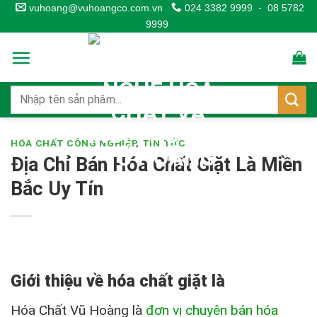
Skip
vuhoang@vuhoangco.com.vn
024 3382 9999
-
08 5782
9999
to
content
HÓA CHẤT CÔNG NGHIỆP
,
TIN TỨC
Địa Chỉ Bán Hóa Chất Giặt Là Miền
Bắc Uy Tín
Giới thiệu về hóa chất giặt là
Hóa Chất Vũ Hoàng là
đơn vị chuyên bán hóa