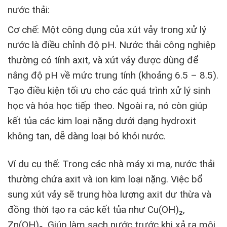
nước thải:
Cơ chế: Một công dụng của xút vảy trong xử lý
nước là điều chỉnh độ pH. Nước thải công nghiệp
thường có tính axit, và xút vảy được dùng để
nâng độ pH về mức trung tính (khoảng 6.5 – 8.5).
Tạo điều kiện tối ưu cho các quá trình xử lý sinh
học và hóa học tiếp theo. Ngoài ra, nó còn giúp
kết tủa các kim loại nặng dưới dạng hydroxit
không tan, dễ dàng loại bỏ khỏi nước.
Ví dụ cụ thể: Trong các nhà máy xi mạ, nước thải
thường chứa axit và ion kim loại nặng. Việc bổ
sung xút vảy sẽ trung hòa lượng axit dư thừa và
đồng thời tạo ra các kết tủa như Cu(OH)₂,
Zn(OH)₂. Giúp làm sạch nước trước khi xả ra môi