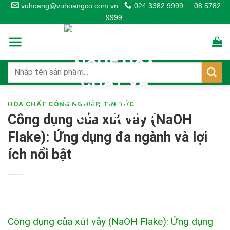
Skip
vuhoang@vuhoangco.com.vn
024 3382 9999
-
08 5782
9999
to
content
HÓA CHẤT CÔNG NGHIỆP
,
TIN TỨC
Công dụng của xút vảy (NaOH
Flake): Ứng dụng đa ngành và lợi
ích nổi bật
Công dụng của xút vảy (NaOH Flake): Ứng dụng