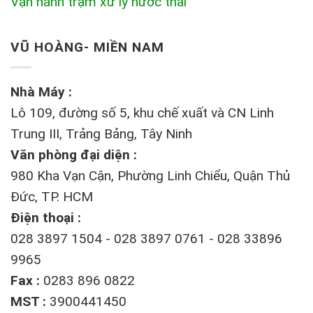
Vận hành trạm xử lý nước thải
VŨ HOÀNG- MIỀN NAM
Nhà Máy :
Lô 109, đường số 5, khu chế xuất và CN Linh
Trung III, Trảng Bảng, Tây Ninh
Văn phòng đại diện :
980 Kha Vạn Cận, Phường Linh Chiểu, Quận Thủ
Đức, TP. HCM
Điện thoại :
028 3897 1504 - 028 3897 0761 - 028 33896
9965
Fax :
0283 896 0822
MST :
3900441450