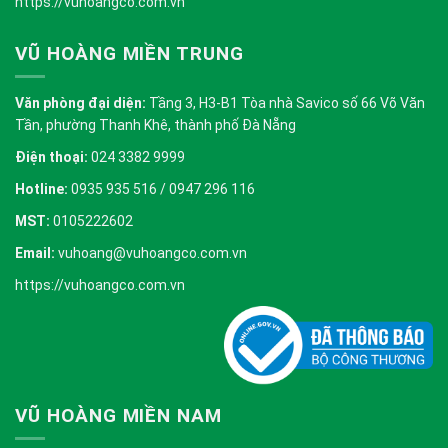
https://vuhoangco.com.vn
VŨ HOÀNG MIỀN TRUNG
Văn phòng đại diện:
Tầng 3, H3-B1 Tòa nhà Savico số 66 Võ Văn
Tần, phường Thanh Khê, thành phố Đà Nẵng
Điện thoại:
024 3382 9999
Hotline:
0935 935 516 / 0947 296 116
MST:
0105222602
Email:
vuhoang@vuhoangco.com.vn
https://vuhoangco.com.vn
VŨ HOÀNG MIỀN NAM