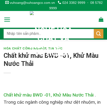
Skip
vuhoang@vuhoangco.com.vn
024 3382 9999
-
08 5782
9999
to
content
HÓA CHẤT CÔNG NGHIỆP
,
TIN TỨC
Chất khử màu BWD -01, Khử Màu
Nước Thải
Chất khử màu BWD -01, Khử Màu Nước Thải
.
Trong các ngành công nghiệp như dệt nhuộm, in