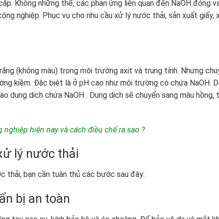
 cấp. Không những thế, các phản ứng liên quan đến NaOH đóng va
ông nghiệp. Phục vụ cho nhu cầu xử lý nước thải, sản xuất giấy, 
rắng (không màu) trong môi trường axit và trung tính. Nhưng ch
ờng kiềm. Đặc biệt là ở pH cao như môi trường có chứa NaOH. 
 vào dung dịch chứa NaOH . Dung dịch sẽ chuyển sang màu hồng, 
nghiệp hiện nay và cách điều chế ra sao ?
ử lý nước thải
c thải, bạn cần tuân thủ các bước sau đây:
ẩn bị an toàn