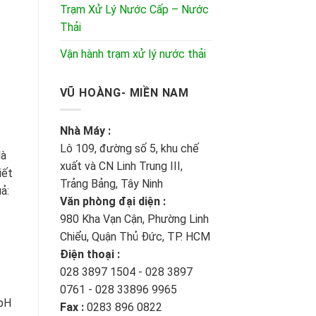
Trạm Xử Lý Nước Cấp – Nước
Thải
Vận hành trạm xử lý nước thải
VŨ HOÀNG- MIỀN NAM
Nhà Máy :
Lô 109, đường số 5, khu chế
là
xuất và CN Linh Trung III,
iết
Trảng Bảng, Tây Ninh
ả:
Văn phòng đại diện :
980 Kha Vạn Cận, Phường Linh
Chiểu, Quận Thủ Đức, TP. HCM
Điện thoại :
028 3897 1504 - 028 3897
0761 - 028 33896 9965
 pH
Fax :
0283 896 0822