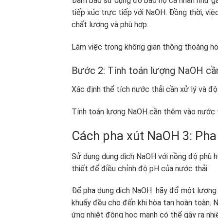
Đảm bảo sử dụng đồ bảo hộ cá nhân như găn
tiếp xúc trực tiếp với NaOH. Đồng thời, vi
chất lượng và phù hợp.
Làm việc trong không gian thông thoáng hoặ
Bước 2: Tính toán lượng NaOH cần
Xác định thể tích nước thải cần xử lý và 
Tính toán lượng NaOH cần thêm vào nước th
Cách pha xút NaOH
3: Ph
Sử dụng dung dịch NaOH với nồng độ phù 
thiết để điều chỉnh độ pH của nước thải.
Để pha dung dịch NaOH hãy đổ một lượng 
khuấy đều cho đến khi hòa tan hoàn toàn. 
ứng nhiệt động học mạnh có thể gây ra nhiệ