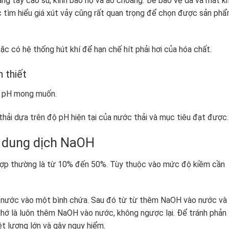
g tay cao su, kính bảo hộ và áo choàng. Để bảo vệ da và mắt kh
ệc tìm hiểu giá xút vảy cũng rất quan trọng để chọn được sản ph
c có hệ thống hút khí để hạn chế hít phải hơi của hóa chất.
 thiết
độ pH mong muốn.
ải dựa trên độ pH hiện tại của nước thải và mục tiêu đạt được.
a dung dịch NaOH
hợp thường là từ 10% đến 50%. Tùy thuộc vào mức độ kiềm cần
nước vào một bình chứa. Sau đó từ từ thêm NaOH vào nước và
Nhớ là luôn thêm NaOH vào nước, không ngược lại. Để tránh phản
t lượng lớn và gây nguy hiểm.