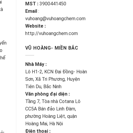
i
MST :
3900441450
xà
Email
:
vuhoang@vuhoangchem.com
Website :
http://vuhoangchem.com
uyển
VŨ HOÀNG- MIỀN BẮC
Do
thể
Nhà Máy :
Lô H1-2, KCN Đại Đồng- Hoàn
Sơn, Xã Tri Phương, Huyện
Tiên Du, Bắc Ninh
Văn phòng đại diện :
Tầng 7, Tòa nhà Cotana Lô
CC5A Bán đảo Linh Đàm,
phường Hoàng Liệt, quận
Hoàng Mai, Hà Nội
Điện thoại :