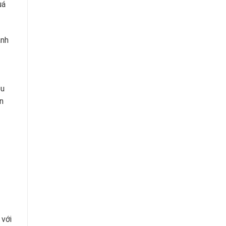
uá
ành
ệu
n
 với