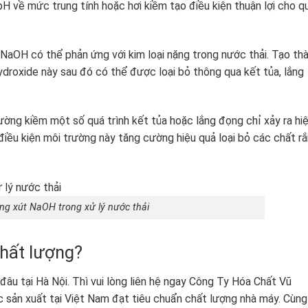
pH về mức trung tính hoặc hơi kiềm tạo điều kiện thuận lợi cho q
g NaOH có thể phản ứng với kim loại nặng trong nước thải. Tạo th
ydroxide này sau đó có thể được loại bỏ thông qua kết tủa, lắng
rường kiềm một số quá trình kết tủa hoặc lắng đọng chỉ xảy ra hi
iều kiện môi trường này tăng cường hiệu quả loại bỏ các chất rắ
ng xút NaOH trong xử lý nước thải
chất lượng?
u tại Hà Nội. Thì vui lòng liên hệ ngay Công Ty Hóa Chất Vũ
sản xuất tại Việt Nam đạt tiêu chuẩn chất lượng nhà máy. Cùng