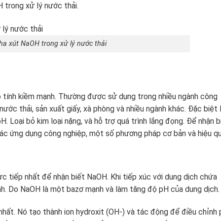
trong xử lý nước thải.
ha xút NaOH trong xử lý nước thải
có tính kiềm mạnh. Thường được sử dụng trong nhiều ngành công
ớc thải, sản xuất giấy, xà phòng và nhiều ngành khác. Đặc biệt 
. Loại bỏ kim loại nặng, và hỗ trợ quá trình lắng đọng. Để nhận b
ác ứng dụng công nghiệp, một số phương pháp cơ bản và hiệu qu
ực tiếp nhất để nhận biết NaOH. Khi tiếp xúc với dung dịch chứa
h. Do NaOH là một bazơ mạnh và làm tăng độ pH của dung dịch.
ất. Nó tạo thành ion hydroxit (OH-) và tác động để điều chỉnh