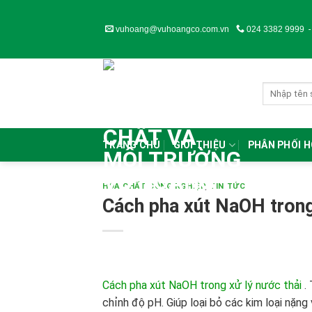
Skip
to
vuhoang@vuhoangco.com.vn
024 3382 9999
content
TRANG CHỦ
GIỚI THIỆU
PHÂN PHỐI 
HÓA CHẤT CÔNG NGHIỆP
,
TIN TỨC
Cách pha xút NaOH trong
Cách pha xút NaOH trong xử lý nước thải
.
chỉnh độ pH. Giúp loại bỏ các kim loại nặng