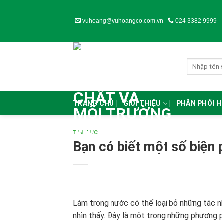
Skip
to
vuhoang@vuhoangco.com.vn
024 3382 9999
content
TRANG CHỦ
GIỚI THIỆU
PHÂN PHỐI 
TIN TỨC
Bạn có biết một số biện
Làm trong nước có thể loại bỏ những tác n
nhìn thấy. Đây là một trong những phương 