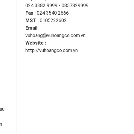
024 3382 9999 - 0857829999
Fax :
024 3540 2666
MST :
0105222602
Email
:
vuhoang@vuhoangco.com.vn
Website :
http://vuhoangco.com.vn
Sau
n
u