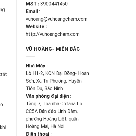
MST :
3900441450
ống
Email
:
vuhoang@vuhoangchem.com
Website :
http://vuhoangchem.com
VŨ HOÀNG- MIỀN BẮC
Nhà Máy :
Lô H1-2, KCN Đại Đồng- Hoàn
trát
Sơn, Xã Tri Phương, Huyện
Tiên Du, Bắc Ninh
Văn phòng đại diện :
Tầng 7, Tòa nhà Cotana Lô
ào
CC5A Bán đảo Linh Đàm,
phường Hoàng Liệt, quận
Hoàng Mai, Hà Nội
khi
Điện thoại :