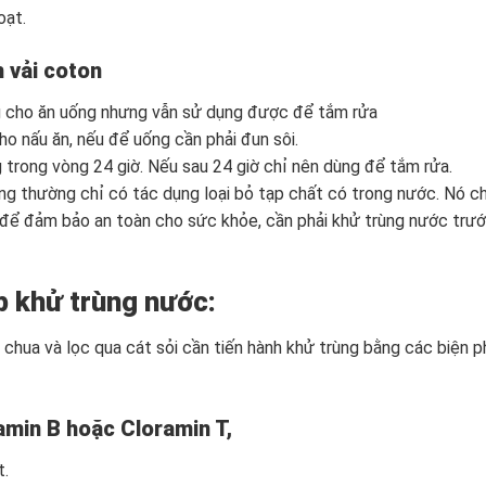
oạt.
 vải coton
g cho ăn uống nhưng vẫn sử dụng được để tắm rửa
o nấu ăn, nếu để uống cần phải đun sôi.
 trong vòng 24 giờ. Nếu sau 24 giờ chỉ nên dùng để tắm rửa.
g thường chỉ có tác dụng loại bỏ tạp chất có trong nước. Nó c
, để đảm bảo an toàn cho sức khỏe, cần phải khử trùng nước trư
p khử trùng nước:
chua và lọc qua cát sỏi cần tiến hành khử trùng bằng các biện 
amin B hoặc Cloramin T,
t.