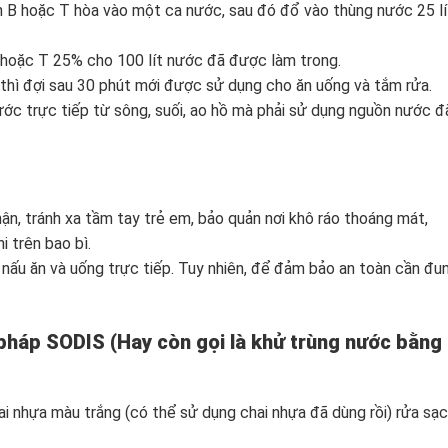
in B hoặc T hòa vào một ca nước, sau đó đổ vào thùng nước 25 lí
 hoặc T 25% cho 100 lít nước đã được làm trong.
 thì đợi sau 30 phút mới được sử dụng cho ăn uống và tắm rửa.
c trực tiếp từ sông, suối, ao hồ mà phải sử dụng nguồn nước đ
n, tránh xa tầm tay trẻ em, bảo quản nơi khô ráo thoáng mát,
 trên bao bì.
ấu ăn và uống trực tiếp. Tuy nhiên, để đảm bảo an toàn cần đu
pháp SODIS (Hay còn gọi là khử trùng nước bằng
i nhựa màu trắng (có thể sử dụng chai nhựa đã dùng rồi) rửa sạc