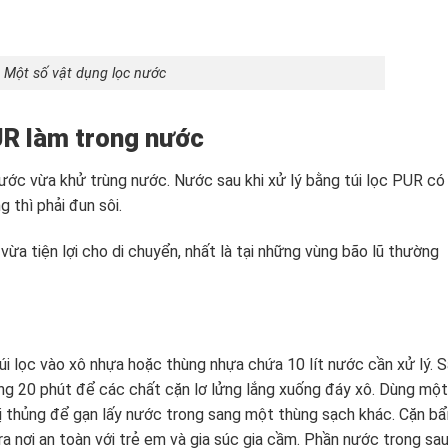
Một số vật dụng lọc nước
UR làm trong nước
nước vừa khử trùng nước. Nước sau khi xử lý bằng túi lọc PUR có
 thì phải đun sôi.
ừa tiện lợi cho di chuyển, nhất là tại những vùng bão lũ thường
úi lọc vào xô nhựa hoặc thùng nhựa chứa 10 lít nước cần xử lý. 
ng 20 phút để các chất cặn lơ lửng lắng xuống đáy xô. Dùng một
ị thủng để gạn lấy nước trong sang một thùng sạch khác. Cặn bẩ
ra nơi an toàn với trẻ em và gia súc gia cầm. Phần nước trong sa