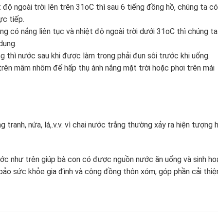
 độ ngoài trời lên trên 31oC thì sau 6 tiếng đồng hồ, chúng ta có
c tiếp.
g có nắng liên tục và nhiệt độ ngoài trời dưới 31oC thì chúng ta
dụng.
 thì nước sau khi được làm trong phải đun sôi trước khi uống.
 trên mâm nhôm để hấp thụ ánh nắng mặt trời hoặc phơi trên mái
tranh, nứa, lá,.v.v. vì chai nước trắng thường xảy ra hiện tượng h
ớc như trên giúp bà con có được nguồn nước ăn uống và sinh ho
 bảo sức khỏe gia đình và cộng đồng thôn xóm, góp phần cải thiệ