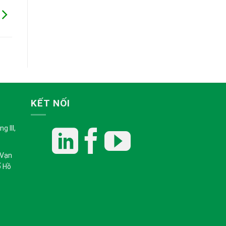
KẾT NỐI
 III,
 Vạn
ố Hồ