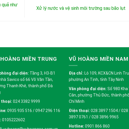
ệu quả như
Xử lý nước và vệ sinh môi trường sau bão lụt
 HOÀNG MIỀN TRUNG
VŨ HOÀNG MIỀN NAM
phòng đại diện:
Tầng 3, H3-B1
Địa chỉ:
Lô 109, KCX&CN Linh Trung
nhà Savico số 66 Võ Văn Tần,
phường An Tịnh, tỉnh Tây Ninh
ng Thanh Khê, thành phố Đà
Văn phòng đại diện:
Số 980 Kha
g
Cân, phường Thủ Đức, thành ph
 thoại:
024 3382 9999
Chí Minh
ine:
0935 935 516 / 0947 296 116
Điện thoại:
028 3897 1504 / 028
3897 0761 / 028 3896 9965
:
0105222602
Hotline:
0901 866 860