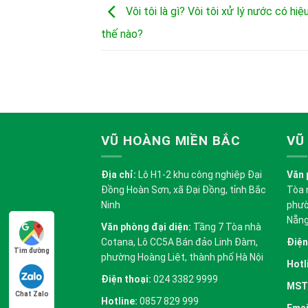
Vôi tôi là gì? Vôi tôi xử lý nước có hi
thế nào?
VŨ HOÀNG MIỀN BẮC
VŨ
Địa chỉ:
Lô H1-2 khu công nghiệp Đại
Văn 
Đồng Hoàn Sơn, xã Đại Đồng, tỉnh Bắc
Tòa 
Ninh
phườ
Nẵn
Văn phòng đại diện:
Tầng 7 Tòa nhà
Cotana, Lô CC5A Bán đảo Linh Đàm,
Điện
Tìm đường
phường Hoàng Liệt, thành phố Hà Nội
Hotl
Điện thoại:
024 3382 9999
MST
Chat Zalo
Hotline:
0857 829 999