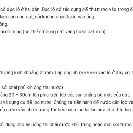
 có đục lỗ ở hai bên. Đục lỗ có tác dụng để thu nước vào trong 
 làm sao cho cát, sỏi không chui được vào ống.
ồng.
khi sử dụng (có thể sử dụng cát vàng hoặc cát đen).
đường kính khoảng 21mm. Lắp ống nhựa và van vào lỗ ở đáy xô, 
sỏi phải phủ kín ống thu nước).
ảng 20 – 30cm lên phía trên lớp sỏi, san phẳng bề mặt của cát.
ệu và dụng cụ để lọc nước. Chúng ta tiến hành đổ nước cần lọc v
u nước vẫn chưa trong thì tiến hành lọc lại lần nữa cho đến lúc
sử dụng cho ăn uống thì phải được khử trùng hoặc đun sôi trước 