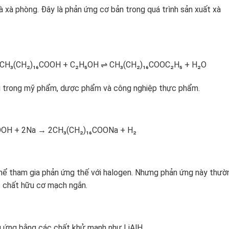
là xà phòng. Đây là phản ứng cơ bản trong quá trình sản xuất xà
ớc: CH₃(CH₂)₁₆COOH + C₂H₅OH ⇌ CH₃(CH₂)₁₆COOC₂H₅ + H₂O
rãi trong mỹ phẩm, dược phẩm và công nghiệp thực phẩm.
₆COOH + 2Na → 2CH₃(CH₂)₁₆COONa + H₂
 thể tham gia phản ứng thế với halogen. Nhưng phản ứng này thườ
p chất hữu cơ mạch ngắn.
ng ứng bằng các chất khử mạnh như LiAlH₄.