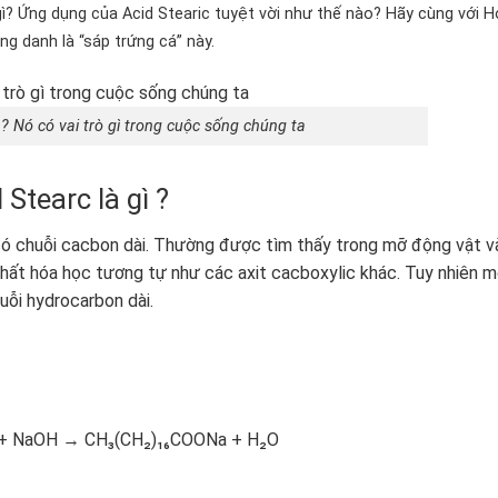
 gì? Ứng dụng của Acid Stearic tuyệt vời như thế nào? Hãy cùng với 
g danh là “sáp trứng cá” này.
ì ? Nó có vai trò gì trong cuộc sống chúng ta
Stearc là gì ?
 có chuỗi cacbon dài. Thường được tìm thấy trong mỡ động vật v
 chất hóa học tương tự như các axit cacboxylic khác. Tuy nhiên 
ỗi hydrocarbon dài.
H + NaOH → CH₃(CH₂)₁₆COONa + H₂O