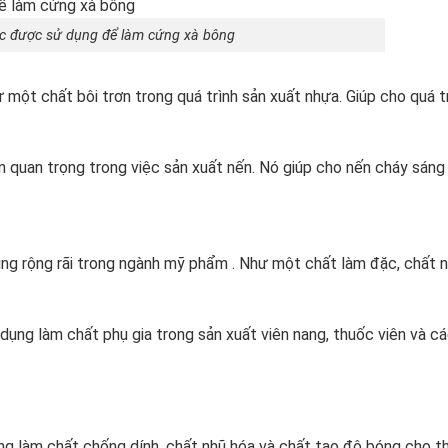
ric được sử dụng để làm cứng xà bông
 một chất bôi trơn trong quá trình sản xuất nhựa. Giúp cho quá t
ần quan trọng trong việc sản xuất nến. Nó giúp cho nến cháy sáng
ng rộng rãi trong ngành mỹ phẩm . Như một chất làm đặc, chất 
ụng làm chất phụ gia trong sản xuất viên nang, thuốc viên và c
g làm chất chống dính, chất nhũ hóa và chất tạo độ bóng cho t