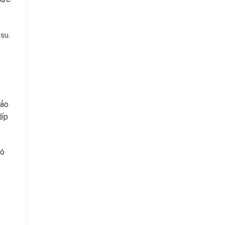
su.
bảo
iếp
có