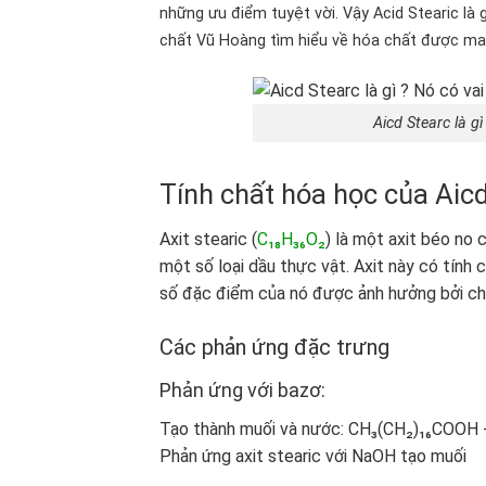
những ưu điểm tuyệt vời. Vậy Acid Stearic là
chất Vũ Hoàng tìm hiểu về hóa chất được man
Aicd Stearc là g
Tính chất hóa học của Aicd 
Axit stearic (
C₁₈H₃₆O₂
) là một axit béo no
một số loại dầu thực vật. Axit này có tính
số đặc điểm của nó được ảnh hưởng bởi chu
Các phản ứng đặc trưng
Phản ứng với bazơ:
Tạo thành muối và nước: CH₃(CH₂)₁₆COO
Phản ứng axit stearic với NaOH tạo muối