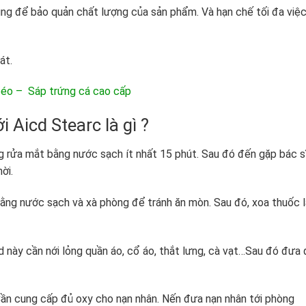
ụng để bảo quản chất lượng của sản phẩm. Và hạn chế tối đa việc
át.
 béo – Sáp trứng cá cao cấp
i Aicd Stearc là gì ?
ng rửa mắt bằng nước sạch ít nhất 15 phút. Sau đó đến gặp bác s
ời.
 bằng nước sạch và xà phòng để tránh ăn mòn. Sau đó, xoa thuốc 
d này cần nới lỏng quần áo, cổ áo, thắt lưng, cà vạt…Sau đó đưa 
 Cần cung cấp đủ oxy cho nạn nhân. Nến đưa nạn nhân tới phòng