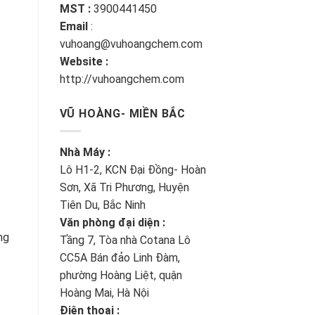
MST :
3900441450
Email
:
vuhoang@vuhoangchem.com
Website :
http://vuhoangchem.com
VŨ HOÀNG- MIỀN BẮC
Nhà Máy :
Lô H1-2, KCN Đại Đồng- Hoàn
Sơn, Xã Tri Phương, Huyện
Tiên Du, Bắc Ninh
Văn phòng đại diện :
ng
Tầng 7, Tòa nhà Cotana Lô
CC5A Bán đảo Linh Đàm,
phường Hoàng Liệt, quận
Hoàng Mai, Hà Nội
Điện thoại :