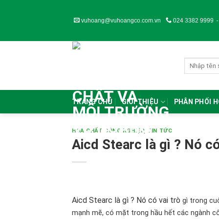
Skip
to
vuhoang@vuhoangco.com.vn
024 3382 9999
content
TRANG CHỦ
GIỚI THIỆU
PHÂN PHỐI 
HÓA CHẤT CÔNG NGHIỆP
,
TIN TỨC
Aicd Stearc là gì ? Nó có
Aicd Stearc là gì ? Nó có vai trò
gì trong cu
mạnh mẽ, có mặt trong hầu hết các ngành côn