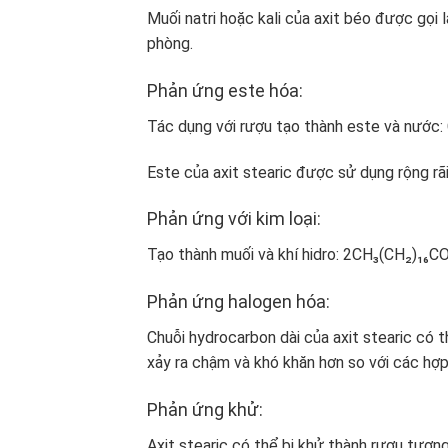
Muối natri hoặc kali của axit béo được gọi 
phòng.
Phản ứng este hóa:
Tác dụng với rượu tạo thành este và nư
Este của axit stearic được sử dụng rộng 
Phản ứng với kim loại:
Tạo thành muối và khí hidro: 2CH₃(CH₂)₁
Phản ứng halogen hóa:
Chuỗi hydrocarbon dài của axit stearic có
xảy ra chậm và khó khăn hơn so với các hợ
Phản ứng khử:
Axit stearic có thể bị khử thành rượu tươ