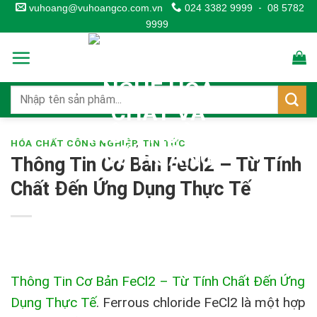
Skip
vuhoang@vuhoangco.com.vn
024 3382 9999
-
08 5782
9999
to
content
HÓA CHẤT CÔNG NGHIỆP
,
TIN TỨC
Thông Tin Cơ Bản FeCl2 – Từ Tính
Chất Đến Ứng Dụng Thực Tế
Thông Tin Cơ Bản FeCl2 – Từ Tính Chất Đến Ứng
Dụng Thực Tế
. Ferrous chloride FeCl
2
là một hợp