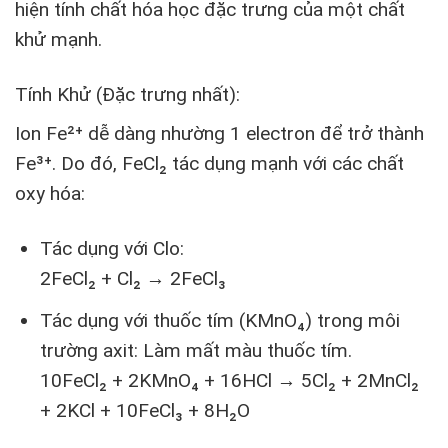
hiện tính chất hóa học đặc trưng của một chất
khử mạnh.
Tính Khử (Đặc trưng nhất):
Ion Fe²⁺ dễ dàng nhường 1 electron để trở thành
Fe³⁺. Do đó, FeCl₂ tác dụng mạnh với các chất
oxy hóa:
Tác dụng với Clo:
2FeCl₂ + Cl₂ → 2FeCl₃
Tác dụng với thuốc tím (KMnO₄) trong môi
trường axit: Làm mất màu thuốc tím.
10FeCl₂ + 2KMnO₄ + 16HCl → 5Cl₂ + 2MnCl₂
+ 2KCl + 10FeCl₃ + 8H₂O