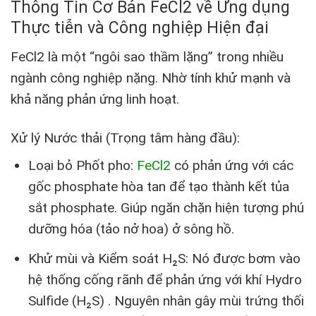
Thông Tin Cơ Bản FeCl2 về Ứng dụng
Thực tiễn và Công nghiệp Hiện đại
FeCl2 là một “ngôi sao thầm lặng” trong nhiều
ngành công nghiệp nặng. Nhờ tính khử mạnh và
khả năng phản ứng linh hoạt.
Xử lý Nước thải (Trọng tâm hàng đầu):
Loại bỏ Phốt pho:
FeCl2
có phản ứng với các
gốc phosphate hòa tan để tạo thành kết tủa
sắt phosphate. Giúp ngăn chặn hiện tượng phú
dưỡng hóa (tảo nở hoa) ở sông hồ.
Khử mùi và Kiểm soát H₂S: Nó được bơm vào
hệ thống cống rãnh để phản ứng với khí Hydro
Sulfide (H₂S) . Nguyên nhân gây mùi trứng thối