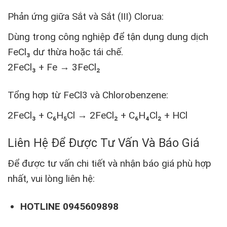
Phản ứng giữa Sắt và Sắt (III) Clorua:
Dùng trong công nghiệp để tận dụng dung dịch
FeCl₃ dư thừa hoặc tái chế.
2FeCl₃ + Fe → 3FeCl₂
Tổng hợp từ FeCl3 và Chlorobenzene:
2FeCl₃ + C₆H₅Cl → 2FeCl₂ + C₆H₄Cl₂ + HCl
Liên Hệ Để Được Tư Vấn Và Báo Giá
Để được tư vấn chi tiết và nhận báo giá phù hợp
nhất, vui lòng liên hệ:
HOTLINE 0945609898