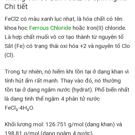
Chi tiết
FeCl2 có màu xanh lục nhạt, là hóa chất có tên
khoa học
Ferrous Chloride
hoặc Iron(II) chloride.
Là hợp chất muối vô cơ tạo thành từ nguyên tố
Sắt (Fe) có trạng thái oxi hóa +2 và nguyên tố Clo
(Cl).
Trong tự nhiên, nó hiếm khi tồn tại ở dạng khan vì
tính hút ẩm rất mạnh. Thay vào đó, nó thường
tồn tại ở dạng ngậm nước (hydrat). Phổ biến nhất
là dạng tinh thể ngậm 4 phân tử nước
FeCl₂·4H₂O.
Khối lượng mol: 126.751 g/mol (dạng khan) và
198.81 g/mol (dạng ngậm 4 nước).