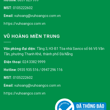
Hotline:
0857 829 999
MST:
0105222602
Email:
vuhoang@vuhoangco.com.vn
https://vuhoangco.com.vn
VŨ HOÀNG MIỀN TRUNG
Văn phòng đại diện:
Tầng 3, H3-B1 Tòa nhà Savico số 66 Võ Văn
Tần, phường Thanh Khê, thành phố Đà Nẵng
Điện thoại:
024 3382 9999
Hotline:
0935 935 516 / 0947 296 116
MST:
0105222602
Email:
vuhoang@vuhoangco.com.vn
https://vuhoangco.com.vn