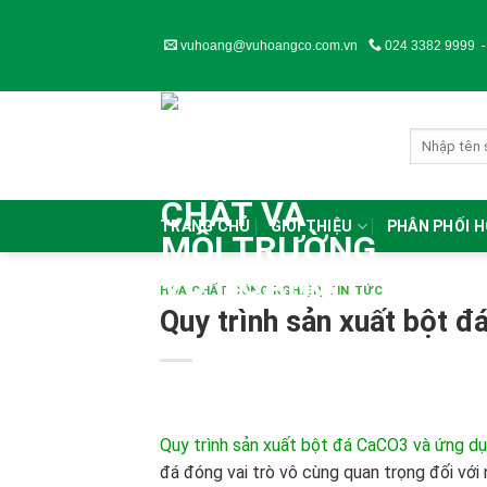
Skip
to
vuhoang@vuhoangco.com.vn
024 3382 9999
content
TRANG CHỦ
GIỚI THIỆU
PHÂN PHỐI 
HÓA CHẤT CÔNG NGHIỆP
,
TIN TỨC
Quy trình sản xuất bột đ
Quy trình sản xuất bột đá CaCO3 và ứng dụ
đá đóng vai trò vô cùng quan trọng đối với