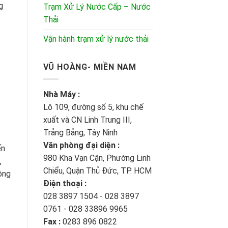
g
Trạm Xử Lý Nước Cấp – Nước
Thải
Vận hành trạm xử lý nước thải
VŨ HOÀNG- MIỀN NAM
Nhà Máy :
Lô 109, đường số 5, khu chế
xuất và CN Linh Trung III,
Trảng Bảng, Tây Ninh
Văn phòng đại diện :
ến
980 Kha Vạn Cận, Phường Linh
,
Chiểu, Quận Thủ Đức, TP. HCM
ông
Điện thoại :
028 3897 1504 - 028 3897
0761 - 028 33896 9965
Fax :
0283 896 0822