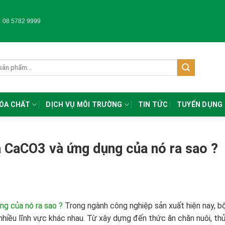
-
08 5782 9999
HÓA CHẤT
DỊCH VỤ MÔI TRƯỜNG
TIN TỨC
TUYỂN DỤNG
á CaCO3 và ứng dụng của nó ra sao ?
ng của nó ra sao ?
Trong ngành công nghiệp sản xuất hiện nay, b
 nhiều lĩnh vực khác nhau. Từ xây dựng đến thức ăn chăn nuôi, th