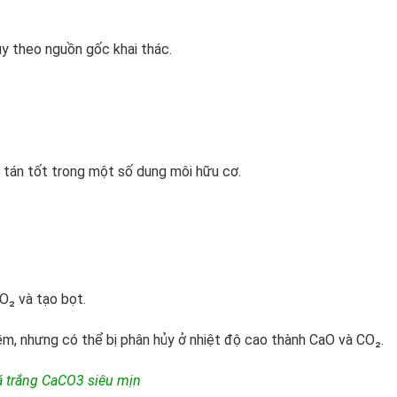
ùy theo nguồn gốc khai thác.
 tán tốt trong một số dung môi hữu cơ.
CO₂ và tạo bọt.
iềm, nhưng có thể bị phân hủy ở nhiệt độ cao thành CaO và CO₂.
á trắng CaCO3 siêu mịn