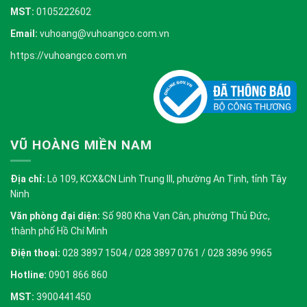
MST:
0105222602
Email:
vuhoang@vuhoangco.com.vn
https://vuhoangco.com.vn
VŨ HOÀNG MIỀN NAM
Địa chỉ:
Lô 109, KCX&CN Linh Trung III, phường An Tịnh, tỉnh Tây
Ninh
Văn phòng đại diện:
Số 980 Kha Vạn Cân, phường Thủ Đức,
thành phố Hồ Chí Minh
Điện thoại:
028 3897 1504 / 028 3897 0761 / 028 3896 9965
Hotline:
0901 866 860
MST:
3900441450