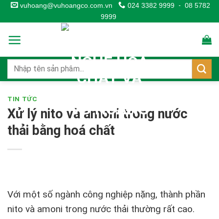
Skip
vuhoang@vuhoangco.com.vn
024 3382 9999
-
08 5782
9999
to
content
TIN TỨC
Xử lý nito và amoni trong nước
thải bằng hoá chất
Với một số ngành công nghiệp nặng, thành phần
nito và amoni trong nước thải thường rất cao.