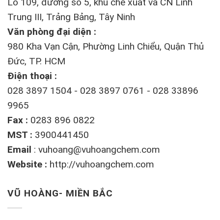
Lô 109, đường số 5, khu chế xuất và CN Linh
Trung III, Trảng Bảng, Tây Ninh
Văn phòng đại diện :
980 Kha Vạn Cận, Phường Linh Chiểu, Quận Thủ
Đức, TP. HCM
Điện thoại :
028 3897 1504 - 028 3897 0761 - 028 33896
9965
Fax :
0283 896 0822
MST :
3900441450
Email
:
vuhoang@vuhoangchem.com
Website :
http://vuhoangchem.com
VŨ HOÀNG- MIỀN BẮC