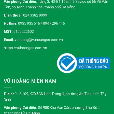
Văn phòng đại diện:
Tầng 3, H3-B1 Tòa nhà Savico số 66 Võ Văn
Tần, phường Thanh Khê, thành phố Đà Nẵng
Điện thoại:
024 3382 9999
Hotline:
0935 935 516 / 0947 296 116
MST:
0105222602
Email:
vuhoang@vuhoangco.com.vn
https://vuhoangco.com.vn
VŨ HOÀNG MIỀN NAM
Địa chỉ:
Lô 109, KCX&CN Linh Trung III, phường An Tịnh, tỉnh Tây
Ninh
Văn phòng đại diện:
Số 980 Kha Vạn Cân, phường Thủ Đức,
thành phố Hồ Chí Minh