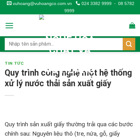
Skip
vuhoang@vuhoangco.com.vn
024 3382 9999
-
08 5782
9999
to
content
TIN TỨC
Quy trình công nghệ một hệ thống
xử lý nước thải sản xuất giấy
Quy trình sản xuất giấy thường trải qua các bước
chính sau: Nguyên liệu thô (tre, nứa, gỗ, giấy