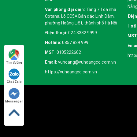
Nẵn
Văn phòng đại diện:
Tầng 7 Tòa nhà
Cotana, Lô CC5A Bán đảo Linh Đàm,
Điện
phường Hoàng Liệt, thành phố Hà Nội
Hotl
Điện thoại:
024 3382 9999
MST
Hotline:
0857 829 999
Emai
MST:
0105222602
http
Email:
vuhoang@vuhoangco.com.vn
Tìm đường
https://vuhoangco.com.vn
Chat Zalo
Messenger