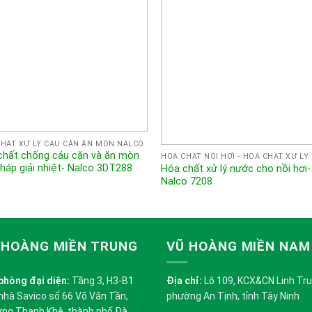
HẤT XỬ LÝ CÁU CẶN ĂN MÒN NALCO
chất chống cáu cặn và ăn mòn
háp giải nhiệt- Nalco 3DT288
Hóa chất xử lý nước cho nồi hơi-
Nalco 7208
 HOÀNG MIỀN TRUNG
VŨ HOÀNG MIỀN NAM
phòng đại diện:
Tầng 3, H3-B1
Địa chỉ:
Lô 109, KCX&CN Linh Trung
nhà Savico số 66 Võ Văn Tần,
phường An Tịnh, tỉnh Tây Ninh
ng Thanh Khê, thành phố Đà