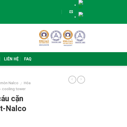
LIÊN HỆ
FAQ
n mòn Nalco
Hóa
/
 - cooling tower
cáu cặn
ệt-Nalco