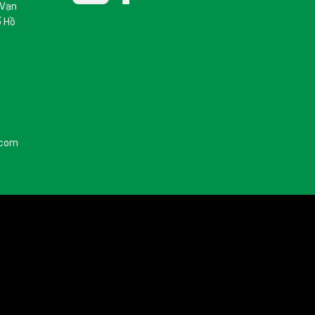
 Vạn
ố Hồ
.com