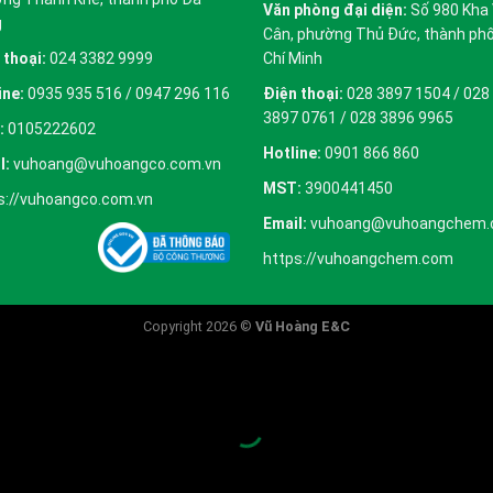
Văn phòng đại diện:
Số 980 Kha
g
Cân, phường Thủ Đức, thành ph
 thoại:
024 3382 9999
Chí Minh
ine:
0935 935 516 / 0947 296 116
Điện thoại:
028 3897 1504 / 028
3897 0761 / 028 3896 9965
:
0105222602
Hotline:
0901 866 860
l:
vuhoang@vuhoangco.com.vn
MST:
3900441450
s://vuhoangco.com.vn
Email:
vuhoang@vuhoangchem
https://vuhoangchem.com
Copyright 2026 ©
Vũ Hoàng E&C