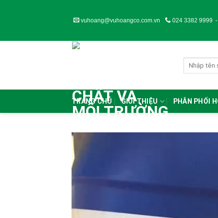
Skip
to
vuhoang@vuhoangco.com.vn
024 3382 9999
content
TRANG CHỦ
GIỚI THIỆU
PHÂN PHỐI 