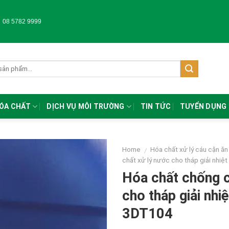
-
08 5782 9999
HÓA CHẤT
DỊCH VỤ MÔI TRƯỜNG
TIN TỨC
TUYỂN DỤNG
Home
Hóa chất xử lý cáu cặn ă
/
chất xử lý nước cho tháp giải nhiệt
Hóa chất chống 
cho tháp giải nhi
3DT104