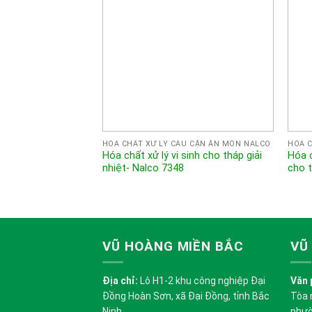
HÓA CHẤT XỬ LÝ CÁU CẶN ĂN MÒN NALCO
HÓA C
Hóa chất xử lý vi sinh cho tháp giải
Hóa 
nhiệt- Nalco 7348
cho t
VŨ HOÀNG MIỀN BẮC
VŨ
Địa chỉ:
Lô H1-2 khu công nghiệp Đại
Văn 
Đồng Hoàn Sơn, xã Đại Đồng, tỉnh Bắc
Tòa 
Ninh
phườ