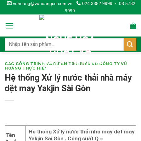
Skip
vuhoang@vuhoangco.com.vn
024 3382 9999
-
08 5782
9999
to
content
CÁC CÔNG TRÌNH VÀ DỰ ÁN TIÊU BIỂU DO CÔNG TY VŨ
HOÀNG THỰC HIỆN
Hệ thống Xử lý nước thải nhà máy
dệt may Yakjin Sài Gòn
Hệ thống Xử lý nước thải nhà máy dệt may
Tên
Yakjin Sài Gòn . Công suất Q =