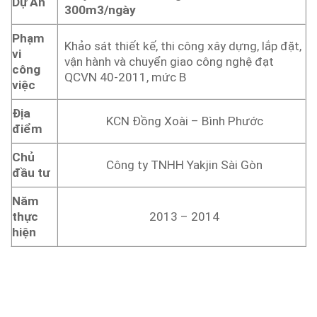
Dự Án
300m3/ngày
Phạm
Khảo sát thiết kế, thi công xây dựng, lắp đặt,
vi
vận hành và chuyển giao công nghệ đạt
công
QCVN 40-2011, mức B
việc
Địa
KCN Đồng Xoài – Bình Phước
điểm
Chủ
Công ty TNHH Yakjin Sài Gòn
đầu tư
Năm
2013 – 2014
thực
hiện