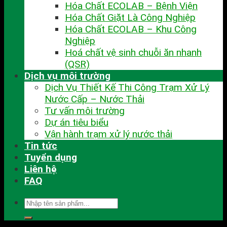
Hóa Chất ECOLAB – Bệnh Viện
Hóa Chất Giặt Là Công Nghiệp
Hóa Chất ECOLAB – Khu Công
Nghiệp
Hoá chất vệ sinh chuỗi ăn nhanh
(QSR)
Dịch vụ môi trường
Dịch Vụ Thiết Kế Thi Công Trạm Xử Lý
Nước Cấp – Nước Thải
Tư vấn môi trường
Dự án tiêu biểu
Vận hành trạm xử lý nước thải
Tin tức
Tuyển dụng
Liên hệ
FAQ