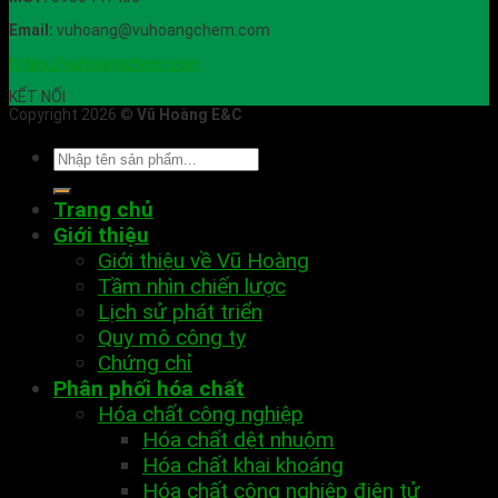
Email:
vuhoang@vuhoangchem.com
https://vuhoangchem.com
KẾT NỐI
Copyright 2026 ©
Vũ Hoàng E&C
Trang chủ
Giới thiệu
Giới thiệu về Vũ Hoàng
Tầm nhìn chiến lược
Lịch sử phát triển
Quy mô công ty
Chứng chỉ
Phân phối hóa chất
Hóa chất công nghiệp
Hóa chất dệt nhuộm
Hóa chất khai khoáng
Hóa chất công nghiệp điện tử