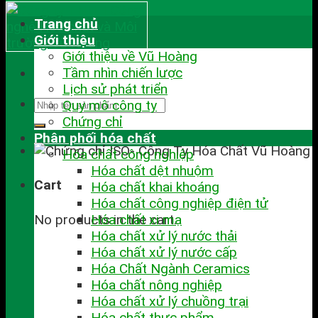
Trang chủ
Giới thiệu
Giới thiệu về Vũ Hoàng
Tầm nhìn chiến lược
Lịch sử phát triển
Quy mô công ty
Chứng chỉ
Phân phối hóa chất
Hóa chất công nghiệp
Hóa chất dệt nhuộm
Cart
Hóa chất khai khoáng
Hóa chất công nghiệp điện tử
No products in the cart.
Hóa chất xi mạ
Hóa chất xử lý nước thải
Hóa chất xử lý nước cấp
Hóa Chất Ngành Ceramics
Hóa chất nông nghiệp
Hóa chất xử lý chuồng trại
Hóa chất thực phẩm