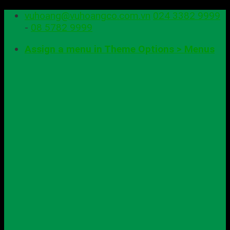
Skip
vuhoang@vuhoangco.com.vn
024 3382 9999
to
-
08 5782 9999
content
Assign a menu in Theme Options > Menus