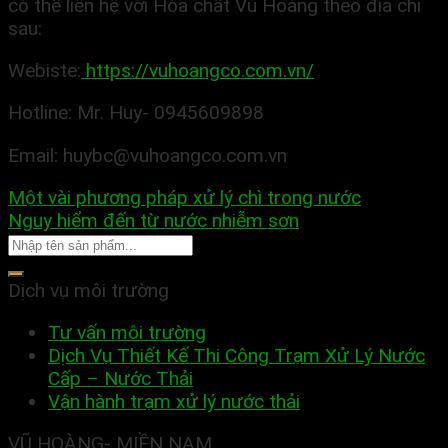
có thể liên hệ với Hóa chất Vũ Hoàng theo địa chỉ
sau:
Webiste:
https://vuhoangco.com.vn/
Hotline: Mr. Huy- 0945609898
Email: huybc@vuhoangco.com.vn
Một vài phương pháp xử lý chì trong nước
Nguy hiểm đến từ nước nhiễm sơn
Dịch vụ môi trường
Tư vấn môi trường
Dịch Vụ Thiết Kế Thi Công Trạm Xử Lý Nước
Cấp – Nước Thải
Vận hành trạm xử lý nước thải
VŨ HOÀNG- MIỀN NAM