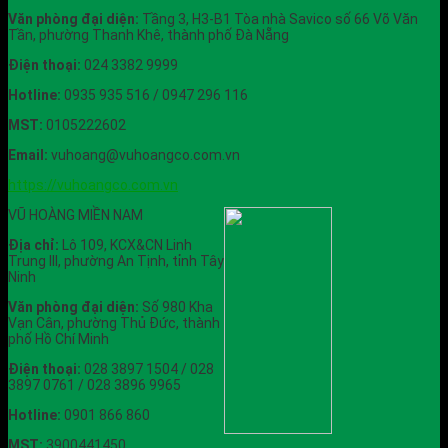
Văn phòng đại diện:
Tầng 3, H3-B1 Tòa nhà Savico số 66 Võ Văn
Tần, phường Thanh Khê, thành phố Đà Nẵng
Điện thoại:
024 3382 9999
Hotline:
0935 935 516 / 0947 296 116
MST:
0105222602
Email:
vuhoang@vuhoangco.com.vn
https://vuhoangco.com.vn
VŨ HOÀNG MIỀN NAM
Địa chỉ:
Lô 109, KCX&CN Linh
Trung III, phường An Tịnh, tỉnh Tây
Ninh
Văn phòng đại diện:
Số 980 Kha
Vạn Cân, phường Thủ Đức, thành
phố Hồ Chí Minh
Điện thoại:
028 3897 1504 / 028
3897 0761 / 028 3896 9965
Hotline:
0901 866 860
MST:
3900441450