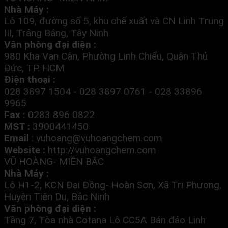
Nhà Máy :
Lô 109, đường số 5, khu chế xuất và CN Linh Trung
III, Trảng Bảng, Tây Ninh
Văn phòng đại diện :
980 Kha Vạn Cận, Phường Linh Chiểu, Quận Thủ
Đức, TP. HCM
Điện thoại :
028 3897 1504 - 028 3897 0761 - 028 33896
9965
Fax :
0283 896 0822
MST :
3900441450
Email
:
vuhoang@vuhoangchem.com
Website :
http://vuhoangchem.com
VŨ HOÀNG- MIỀN BẮC
Nhà Máy :
Lô H1-2, KCN Đại Đồng- Hoàn Sơn, Xã Tri Phương,
Huyện Tiên Du, Bắc Ninh
Văn phòng đại diện :
Tầng 7, Tòa nhà Cotana Lô CC5A Bán đảo Linh