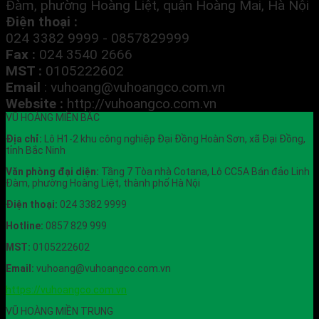
Đàm, phường Hoàng Liệt, quận Hoàng Mai, Hà Nội
Điện thoại :
024 3382 9999 - 0857829999
Fax :
024 3540 2666
MST :
0105222602
Email
:
vuhoang@vuhoangco.com.vn
Website :
http://vuhoangco.com.vn
VŨ HOÀNG MIỀN BẮC
Địa chỉ:
Lô H1-2 khu công nghiệp Đại Đồng Hoàn Sơn, xã Đại Đồng,
tỉnh Bắc Ninh
Văn phòng đại diện:
Tầng 7 Tòa nhà Cotana, Lô CC5A Bán đảo Linh
Đàm, phường Hoàng Liệt, thành phố Hà Nội
Điện thoại:
024 3382 9999
Hotline:
0857 829 999
MST:
0105222602
Email:
vuhoang@vuhoangco.com.vn
https://vuhoangco.com.vn
VŨ HOÀNG MIỀN TRUNG