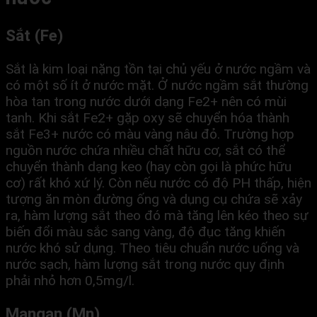
Sắt (Fe)
Sắt là kim loại nặng tồn tại chủ yếu ở nước ngầm và
có một số ít ở nước mặt. Ở nước ngầm sắt thường
hòa tan trong nước dưới dạng Fe2+ nên có mùi
tanh. Khi sắt Fe2+ gặp oxy sẽ chuyển hóa thành
sắt Fe3+ nước có màu vàng nâu đỏ. Trường hợp
nguồn nước chứa nhiều chất hữu cơ, sắt có thể
chuyển thành dạng keo (hay còn gọi là phức hữu
cơ) rất khó xứ lý. Còn nếu nước có độ PH thấp, hiện
tượng ăn mòn đường ống và dụng cụ chứa sẽ xảy
ra, hàm lượng sắt theo đó mà tăng lên kéo theo sự
biến đổi màu sắc sang vàng, độ đục tăng khiến
nước khó sử dụng. Theo tiêu chuẩn nước uống và
nước sạch, hàm lượng sắt trong nước quy định
phải nhỏ hơn 0,5mg/l.
Mangan (Mn)