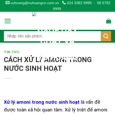
Skip
vuhoang@vuhoangco.com.vn
024 3382 9999
-
08 5782
9999
to
content
TIN TỨC
CÁCH XỬ LÝ AMONI TRONG
NƯỚC SINH HOẠT
Xử lý amoni trong nước sinh hoạt
là vấn đề
được toàn xã hội quan tâm. Xử lý triệt để amoni