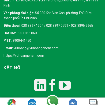
Địa chỉ:
Lô 109, KCX&CN Linh Trung III, phường An Tịnh, tỉnh Tây
Ninh
Văn phòng đại diện:
Số 980 Kha Vạn Cân, phường Thủ Đức,
thành phố Hồ Chí Minh
Điện thoại:
028 3897 1504 / 028 3897 0761 / 028 3896 9965
Hotline:
0901 866 860
MST:
3900441450
Email:
vuhoang@vuhoangchem.com
https://vuhoangchem.com
KẾT NỐI