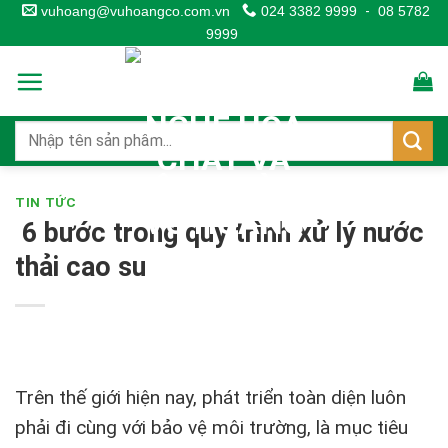
Skip
vuhoang@vuhoangco.com.vn
024 3382 9999
-
08 5782
9999
to
content
TIN TỨC
6 bước trong quy trình xử lý nước
thải cao su
Trên thế giới hiện nay, phát triển toàn diện luôn
phải đi cùng với bảo vệ môi trường, là mục tiêu